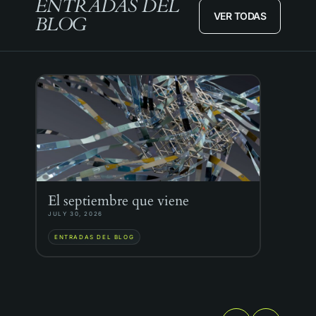
ENTRADAS DEL
VER TODAS
BLOG
El septiembre que viene
El
m
JULY 30, 2026
APR
ENTRADAS DEL BLOG
E