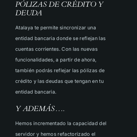
PÓLIZAS DE CRÉDITO Y
DEUDA
Correo electrónico
Atalaya te permite sincronizar una
País
entidad bancaria donde se reflejan las
cuentas corrientes. Con las nuevas
¿Cuál es tu necesidad?
funcionalidades, a partir de ahora,
también podrás reflejar las pólizas de
¿En qué podemos ayudarte?
crédito y las deudas que tengan en tu
entidad bancaria.
Y ADEMÁS….
Hemos incrementado la capacidad del
servidor y hemos refactorizado el