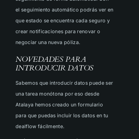
el seguimiento automático podrás ver en
que estado se encuentra cada seguro y
CONECTA CON NOSOTROS
crear notificaciones para renovar o
negociar una nueva póliza.
CONECTA
CON
NOVEDADES PARA
NOSOTROS
INTRODUCIR DATOS
Rellena el formulario y nos pondremos en
Sabemos que introducir datos puede ser
contacto contigo lo antes posible.
una tarea monótona por eso desde
Atalaya hemos creado un formulario
Nombre Completo
para que puedas incluir los datos en tu
dealflow fácilmente.
Empresa