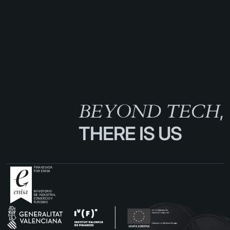
BEYOND TECH
,
He leído y acepto los términos del sitio
web
THERE IS US