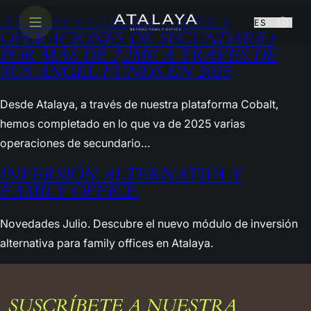
ATALAYA COBALT CIERRA
OPERACIONES DE SECUNDARIO
POR MÁS DE 2,2M€ A TRAVÉS DE
SUS ANGEL FUNDS EN 2025
Sobre nosotros
Desde Atalaya, a través de nuestra plataforma Cobalt,
Nuestro software
hemos completado en lo que va de 2025 varias
operaciones de secundario…
Cobalt
INVERSIÓN ALTERNATIVA Y
CONECTA CON NOSOTROS
FAMILY OFFICE.
Blog
CONECTA
CON
Novedades Julio. Descubre el nuevo módulo de inversión
alternativa para family offices en Atalaya.
NOSOTROS
LINKEDIN
INSTAGRAM
Rellena el formulario y nos pondremos en
SUSCRÍBETE A NUESTRA
contacto contigo lo antes posible.