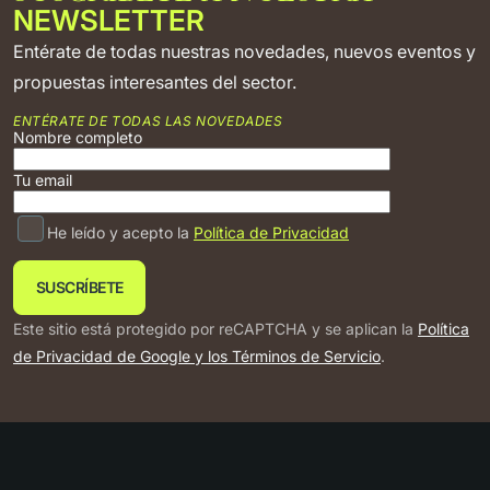
NEWSLETTER
Entérate de todas nuestras novedades, nuevos eventos y
Nombre Completo
propuestas interesantes del sector.
ENTÉRATE DE TODAS LAS NOVEDADES
Empresa
Nombre completo
Tu email
Correo electrónico
He leído y acepto la
Política de Privacidad
País
Este sitio está protegido por reCAPTCHA y se aplican la
Política
de Privacidad de Google y los Términos de Servicio
.
¿Cuál es tu necesidad?
¿En qué podemos ayudarte?