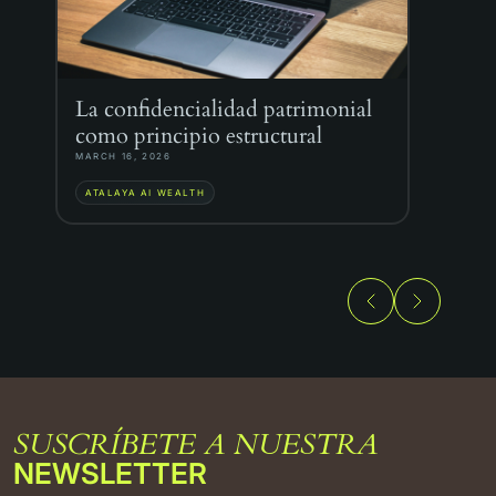
La confidencialidad patrimonial
C
como principio estructural
pa
t
MARCH 16, 2026
FE
ATALAYA AI WEALTH
A
SUSCRÍBETE A NUESTRA
NEWSLETTER