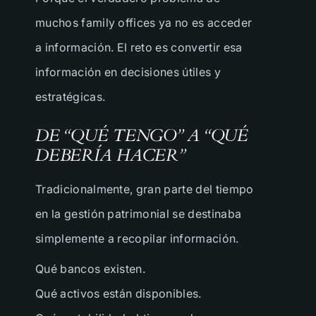
Nombre Completo
muchos family offices ya no es acceder
a información. El reto es convertir esa
Empresa
información en decisiones útiles y
estratégicas.
Correo electrónico
DE “QUÉ TENGO” A “QUÉ
DEBERÍA HACER”
País
Tradicionalmente, gran parte del tiempo
en la gestión patrimonial se destinaba
¿Cuál es tu necesidad?
simplemente a recopilar información.
Qué bancos existen.
¿En qué podemos ayudarte?
Qué activos están disponibles.