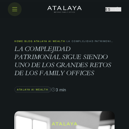
Sobre nosotros
HOME
/
BLOG
/
ATALAYA AI WEALTH
/
LA COMPLEJIDAD PATRIMONIAL SIGUE SIENDO UNO DE LOS GRANDES RETOS DE LOS FAMILY OFFICES
LA COMPLEJIDAD
Nuestro software
PATRIMONIAL SIGUE SIENDO
UNO DE LOS GRANDES RETOS
Cobalt
DE LOS FAMILY OFFICES
Blog
3 min
ATALAYA AI WEALTH
LINKEDIN
INSTAGRAM