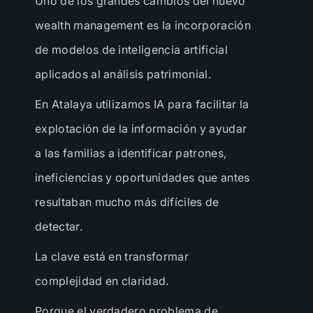
Uno de los grandes cambios del nuevo
wealth management es la incorporación
de modelos de inteligencia artificial
aplicados al análisis patrimonial.
En Atalaya utilizamos IA para facilitar la
explotación de la información y ayudar
a las familias a identificar patrones,
CONECTA CON NOSOTROS
ineficiencias y oportunidades que antes
resultaban mucho más difíciles de
CONECTA
CON
detectar.
NOSOTROS
La clave está en transformar
Rellena el formulario y nos pondremos en
complejidad en claridad.
contacto contigo lo antes posible.
Porque el verdadero problema de